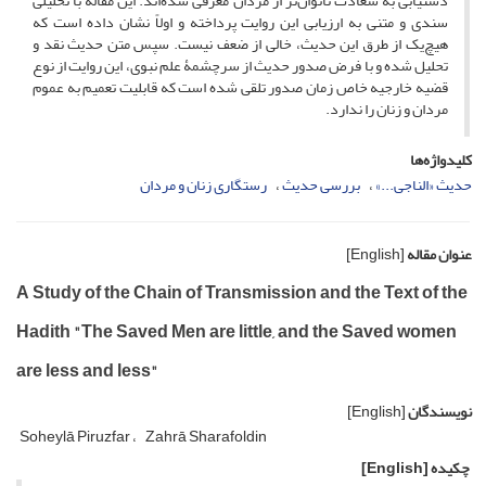
دستیابی به سعادت ناتوان‌تر از مردان معرفی شده‌اند. این مقاله با تحلیلی
سندی و متنی به ارزیابی این روایت پرداخته و اولاً نشان داده است که
هیچ‌یک از طرق این حدیث، خالی از ضعف نیست. سپس متن حدیث نقد و
تحلیل شده و با فرض صدور حدیث از سرچشمۀ علم نبوی، این روایت از نوع
قضیه خارجیه خاص زمان صدور تلقی شده است که قابلیت تعمیم به عموم
مردان و زنان را ندارد.
کلیدواژه‌ها
حدیث «الناجی...»
بررسی حدیث
رستگاری زنان و مردان
عنوان مقاله
[English]
A Study of the Chain of Transmission and the Text of the
Hadith "The Saved Men are little, and the Saved women
are less and less"
نویسندگان
[English]
Soheylā Piruzfar
Zahrā Sharafoldin
چکیده
[English]