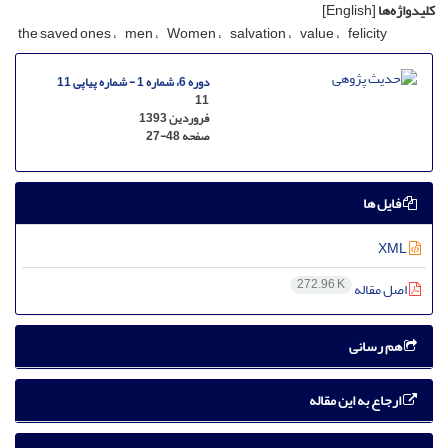
کلیدواژه‌ها
[English]
the saved ones
men
Women
salvation
value
felicity
دوره 6، شماره 1 - شماره پیاپی 11
11
فروردین 1393
صفحه
27-48
فایل ها
XML
272.96 K
اصل مقاله
هم رسانی
ارجاع به این مقاله