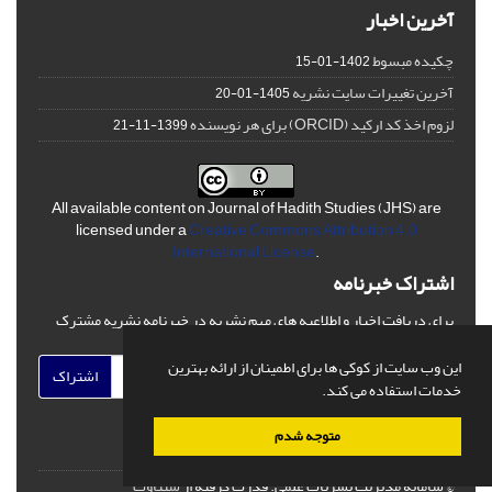
آخرین اخبار
چکیده مبسوط
1402-01-15
آخرین تغییرات سایت نشریه
1405-01-20
لزوم اخذ کد ارکید (ORCID) برای هر نویسنده
1399-11-21
All available content on Journal of Hadith Studies (JHS) are
licensed under a
Creative Commons Attribution 4.0
International License
.
اشتراک خبرنامه
برای دریافت اخبار و اطلاعیه های مهم نشریه در خبرنامه نشریه مشترک
شوید.
این وب سایت از کوکی ها برای اطمینان از ارائه بهترین
اشتراک
خدمات استفاده می کند.
متوجه شدم
© سامانه مدیریت نشریات علمی.
قدرت گرفته از
سیناوب