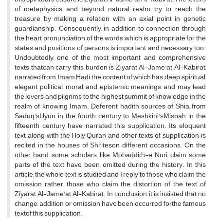
of metaphysics and beyond natural realm try to reach the
treasure by making a relation with an axial point in genetic
guardianship. Consequently, in addition to connection through
the heart, pronunciation of the words which is appropriate for the
states and positions of persons is important and necessary too.
Undoubtedly, one of the most important and comprehensive
texts thatcan carry this burden is Ziyarat Al-Jame'at Al-Kabirat,
narrated from Imam Hadi, the content of which has deep, spiritual,
elegant, political, moral, and epistemic meanings, and may lead
the lovers and pilgrims to the highest summit of knowledge in the
realm of knowing Imam. Deferent hadith sources of Shia, from
Saduq'sUyun in the fourth century to Meshkini'sMisbah in the
fifteenth century have narrated this supplication. Its eloquent
text, along with the Holy Quran and other texts of supplication, is
recited in the houses of Shi'iteson different occasions. On the
other hand, some scholars, like Mohaddith-e Nuri, claim some
parts of the text have been omitted during the history. In this
article, the whole text is studied and I reply to those who claim the
omission rather, those who claim the distortion of the text of
Ziyarat Al-Jame'at Al-Kabirat. In conclusion, it is insisted that no
change, addition or omission have been occurred forthe famous
textof this supplication.