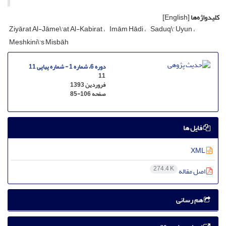
کلیدواژه‌ها
[English]
Ziyārat Al-Jāme\'at Al-Kabirat
Imām Hādi
Saduq\' Uyun
Meshkini\'s Misbāh
دوره 6، شماره 1 - شماره پیاپی 11
11
فروردین 1393
صفحه
85-106
فایل ها
XML
274.4 K
اصل مقاله
هم رسانی