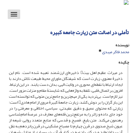
Toggle
vigation
تأملی در اصالت متن زیارت جامعه کبیره
نویسنده
محمد فاکر میبدی
چکیده
در میراث عظیم اهل‌ بیت ذخیره‌ای ارزشمند تعبیه شده است. نام این
ذخیرۀ معنوی، زیارت است که شیفتگان ماورای محیط طبیعت تلاش دارند با
ایجاد ارتباط با نقطه‌ای محوری در ولایت الهی، بدان دست یابند. در این ارتباط،
افزون بر اتصال قلبی، تلفظ به واژه‌هایی که شایستۀ مقام و منزلت مزور است،
نیز لازم است. بی‌تردید یکی از مهم‌ترین و جامع‌ترین متونی که توانسته است
این بار گران را بر دوش کشد، زیارت جامعۀ کبیرۀ مروی از امام هادی است؛
زیارتی که محتوای عمیق و دقیق عقیدتی، سیاسی، اخلاقی و معرفتی را در
خود جای داده و زائر را به مرتفع‌ترین قله‌های معارف در عرصۀ امام‌شناسی
رهنمون می‌کند. متن بلیغ، فصیح و قدسی که منابع متعدد روایی شیعه از
عیون شیخ صدوق در قرن چهارم تا مصباح مشکینی در قرن پانزدهم به نقل
آن پرداخته‌اند و در کتب ادعیه در کنار قرآن، در بسیاری از منازل شیعیان