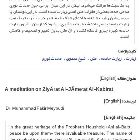
به مناسبت‌ها قرائت می‌شود. لیکن در این میان، برخی چون محدث نوری
مدعی حذف بعضی از فقرات متن اصلی زیارت شده است. در این نوشتار، با
بررسی متن زیارت جامعه به ادعای حذف یا به تعبیر درست‌تر، تحریف متن
زیارت جامعه پاسخ داده شده و نتیجه‌گیری می‌شود که از متن مشهور زیارت
جامعۀ کبیره چیزی کاسته نشده و آن متن بدون تغییر و تصحیف و کاهش
است.
کلیدواژه‌ها
زیارت
زیارت جامعه
متن
شیخ صدوق
محدث نوری
عنوان مقاله
[English]
A meditation on ZiyÄrat Al-JÄme'at Al-Kabirat
نویسنده
[English]
Dr. Muhammad Fākir Meybudi
چکیده
[English]
In the great heritage of the Prophet's Houshold (Ahl al-Bait) –
peace be upon them- there isvaluable treasure. The name of
this spiritual treasure is Ziyarat Al-Jame'at Al-Kabirat.The lovers