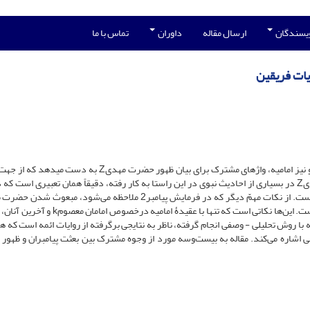
ویسندگان
ارسال مقاله
داوران
تماس با ما
تفحص در باب احادیث مربوط به حضرت مهدیZ، در کتب عامه و نیز امامیه، واژه‏ای مشترک برای بیان ظهور حضرت مهدیZ ب
دینی، بسیار حائز اهمیت است. تعبیر بعْثَت‌ که برای حضرت مهدیZ در بسیاری از احادیث نبوی در این راستا به کار رفته، دقیقاً همان تعبیری است
توسط خداوند و نیز قطعیت بعثت ایشان در روزگار پایانی زمین است. این‌ها نکاتی است که تنها با عقیدۀ
 با روش تحلیلی - وصفی انجام گرفته، ناظر به نتایجی برگرفته از روایات ائمه‌ است که 
ی اشاره می‌کند. مقاله به بیست‌وسه مورد از وجوه مشترک بین بعثت پیامبران و ظهو