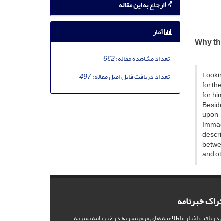
ارجاع به این مقاله
آمار
Why the
تعداد مشاهده مقاله:
662
Lookin
تعداد دریافت فایل اصل مقاله:
497
for th
for hi
Beside
upon 
Immacu
descri
betwee
and ot
راک خبرنامه
 دریافت اخبار و اطلاعیه های مهم نشریه در خبرنامه نشریه