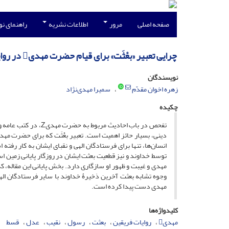
صفحه اصلی
مرور
اطلاعات نشریه
راهنمای ن
چرایی تعبیر «بعْثَت» برای قیام حضرت مهدی در روایات فریقین
نویسندگان
زهره اخوان مقدّم
سمیرا مهدی‌نژاد
چکیده
مهدی و غیبت و ظهور او سازگاری دارد. بخش پایانی این مقاله، که
وجوه تشابه بعثت آخرین ذخیرۀ خداوند با سایر فرستادگان اله
مهدی دست پیدا کرده است.
کلیدواژه‌ها
مهدی
روایات فریقین
بعثت
رسول
نقیب
عدل
قسط