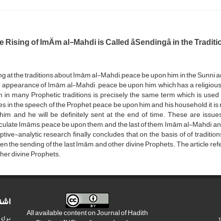
 Rising of ImÄm al-Mahdi is Called âSendingâ in the Tradit
g at the traditions about Imām al-Mahdi, peace be upon him, in the Sunni 
e appearance of Imām al-Mahdi , peace be upon him, which has a religious
m in many Prophetic traditions is precisely the same term which is used 
s, in the speech of the Prophet, peace be upon him and his household, it i
him, and he will be definitely sent at the end of time. These are issu
late Imāms, peace be upon them, and the last of them, Imām al-Mahdi and 
ptive-analytic research finally concludes that on the basis of of traditi
n the sending of the last Imām and other divine Prophets. The article ref
her divine Prophets.
اشت
All available content on Journal of Hadith
برای