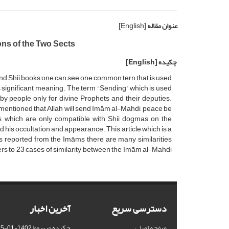
عنوان مقاله
[English]
ions of the Two Sects
چکیده
[English]
and Shii books one can see one common tern that is used
 significant meaning. The term “Sending” which is used
by people only for divine Prophets and their deputies.
s mentioned that Allah will send Imām al-Mahdi, peace be
es which are only compatible with Shii dogmas on the
his occultation and appearance. This article which is a
ons reported from the Imāms there are many similarities
ers to 23 cases of similarity between the Imām al-Mahdi
دسترسی سریع
آخرین اخبار
صفحه اصلی
چکیده مبسوط
1402-01-15