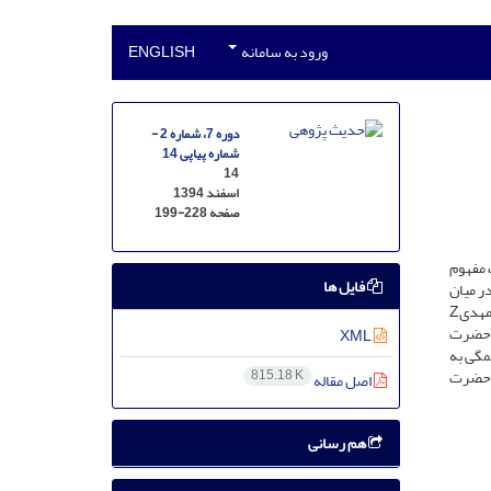
ورود به سامانه
ENGLISH
دوره 7، شماره 2 -
شماره پیاپی 14
14
اسفند 1394
صفحه
199-228
ه دست می‏دهد که از جهت مفهوم
فایل ها
 که در میان
انسان‌ها، تنها برای فرستادگان الهی و نقبای ایشان به کار رفته است. از نکات مهمّ دیگر که در فرمایش پیامبر2 ملاحظه می‌شود، مبعوث شدن حضرت مهدیZ
 امامیه درخصوص امامان معصومk و آخرین آنان، حضرت
XML
همگی به
ر حضرت
815.18 K
اصل مقاله
هم رسانی