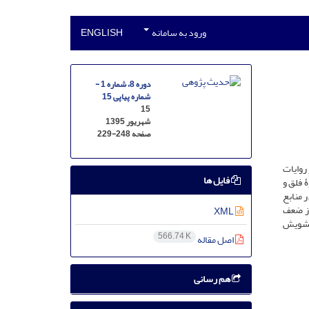
ورود به سامانه
ENGLISH
دوره 8، شماره 1 -
شماره پیاپی 15
15
شهریور 1395
صفحه
229-248
روایات
فایل ها
دو سورۀ فلق و
در منابع
از ضعف
XML
یامبر2 و حقایق تاریخی، دارای تشویش
566.74 K
اصل مقاله
هم رسانی