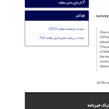
ارجاع به این مقاله
آمار
survey
تعداد مشاهده مقاله:
2,033
One of
of Pr
تعداد دریافت فایل اصل مقاله:
710
eleven
The pr
in Shi
the tw
contra
distre
al-Mu'
راک خبرنامه