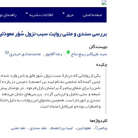
صفحه اصلی
مرور
اطلاعات نشریه
راهنمای ن
بررسی سندی و متنی روایت سبب نزول سُوَر معوذتی
نویسندگان
سید علی‌اکبر ربیع نتاج
رضا آقاپور
محمدصادق حیدری
چکیده
یکی از روایاتی که دربارۀ سبب نزول سُوَر فلق و ناس وارد شد
ناس را برای شفای پیامبر2 بر ایشان نازل فرم
شیعه و سنی تحلیل و ارزیابی گردد. بررسی‌های نشان می‌دهد ک
و اضطراب بوده و غیرقابل اعتماد است.
کلیدواژه‌ها
پیامبر
معوذتین
لبید بن اعصم
نقد سندی
نقد متنی