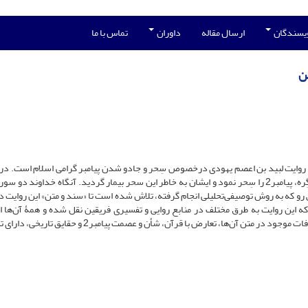
ویسندگان
ارسال مقاله
داوران
تماس با ما
ن
ه، روایت لبید بن اعصم یهودی درخصوص سِحر و جادو شدن پیامبر گرامی اسلام است. در 
چنین آمده که شخصی به نام لبید بن اعصم با دمیدن در یازده گِره، پیامبر2 را سِحر نمود و ایشان به خاطر این سحر بیمار گردید. آنگاه خداوند 
ود. در نوشتار پیش ‌رو که به روش توصیفی‌تحلیلی انجام گرفته، تلاش شده است تا «سند و متن» این روایت 
ه این روایت به طرق مختلف در منابع روایی و تفسیری فریقین نقل شده و همۀ آن‌ها 
سندی برخوردار است. همچنین محتوای این روایات به دلیل اختلافات موجود در متن آن‌ها، تعارض با قرآن، شأن و عصمت پ