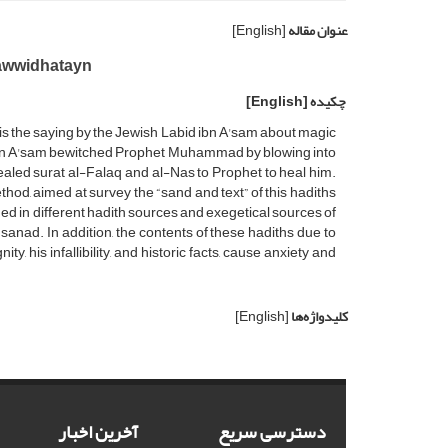
عنوان مقاله
[English]
'awwidhatayn
چکیده
[English]
 is the saying by the Jewish Labid ibn A'sam about magic
ibn A'sam bewitched Prophet Muhammad by blowing into
aled surat al-Falaq and al-Nas to Prophet to heal him.
hod, aimed at survey the “sand and text” of this hadiths
ned in different hadith sources and exegetical sources of
 sanad. In addition, the contents of these hadiths due to
ty, his infallibility, and historic facts, cause anxiety and
کلیدواژه‌ها
[English]
دسترسی سریع
آخرین اخبار