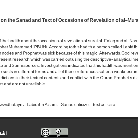
 on the Sanad and Text of Occasions of Revelation of al-Mu
 the hadith about the occasions of revelation of surat al-Falaq and al-Nas
ophet Muhammad (PBUH). According tothis hadith, a person called Labid 
 nodes and Prophet was sick because of this magic. Afterwards, God reve
esent research, which was carried out using the descriptive-analytical met
ite and Sunni sources. Investigations indicated that this hadith was mentio
o sects in different forms and all of these references suffer a weakness in
dictions in their textual contents and conflict with the Quran, Prophet’s digni
ss and are not unreliable.
awwidhatayn
Labid ibn A'sam
Sanad criticize
text criticize
اشت