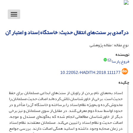
Toggle
vigation
درآمدی بر سنت‌های انتقال حدیث: خاستگاه اِسناد و اعتبار آن
نوع مقاله : مقاله پژوهشی
نویسنده
فروغ پارسا
10.22052/HADITH.2018.111177
چکیده
اِسناد به‌معنای نام بردن از راویان از سنت‌های ابداعی مسلمانان برای حفظ
حدیث است. برخی از خاورشناسان تلاش کرده‌اند اصالت حدیث مسلمانان را
مخدوش کرده و به‌ویژه نظام اِسناد را برساخته و خاستگاه آن را متأخر و در
حدود اواسط سدۀ دوم معرفی کنند. در مقابل از سوی مسلمانان و نیز برخی
دیگر از خاورشناسان مطالعاتی انجام شده که به‌گونه‌ای مستدل و موجه،
اصالت حدیث و نظام اِسناد را تبیین می‌کند. مسلمانان معتقدند نظام اِسناد
در زمان صحابه وجود داشته و اسانید همگی اصالت دارند. بررسی جوامع