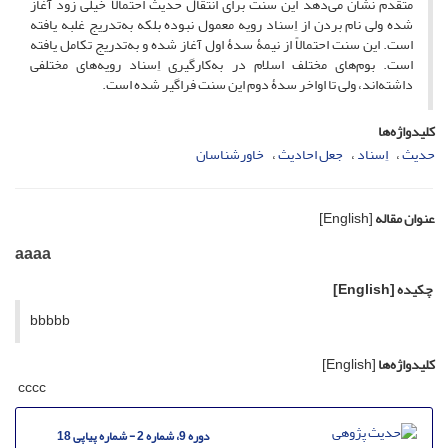
متقدم نشان می‌دهد این سنت برای انتقال حدیث احتمالاً خیلی زود آغاز
شده ولی نام بردن از اِسناد رویه معمول نبوده بلکه به‌تدریج غلبه یافته
است. این سنت احتمالاً از نیمۀ سدۀ اول آغاز شده و به‌تدریج تکامل یافته
است. بوم‌های مختلف اسلام در به‌کارگیری اِسناد رویه‌های مختلفی
داشته‌اند، ولی تا اواخر سدۀ دوم این سنت فراگیر شده است.
کلیدواژه‌ها
حدیث
اِسناد
جعل احادیث
خاورشناسان
عنوان مقاله
[English]
aaaa
چکیده
[English]
bbbbb
کلیدواژه‌ها
[English]
cccc
دوره 9، شماره 2 - شماره پیاپی 18