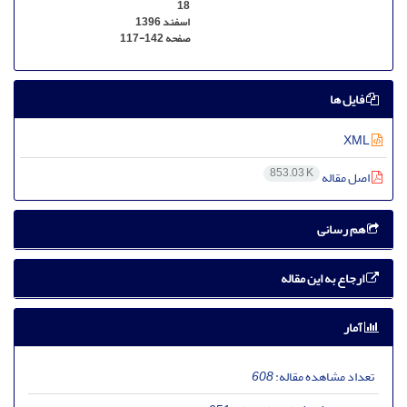
18
اسفند 1396
صفحه
117-142
فایل ها
XML
853.03 K
اصل مقاله
هم رسانی
ارجاع به این مقاله
آمار
تعداد مشاهده مقاله:
608