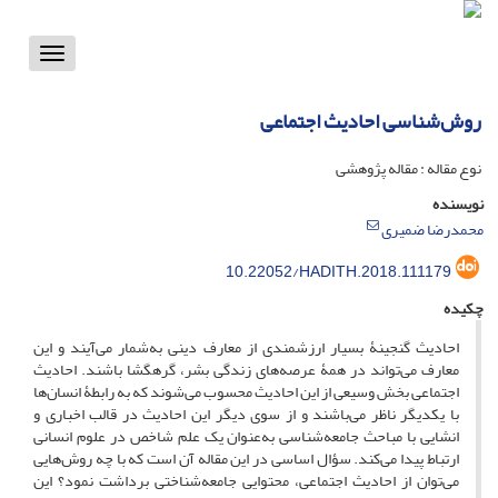
Toggle
vigation
روش‌شناسی احادیث اجتماعی
نوع مقاله : مقاله پژوهشی
نویسنده
محمدرضا ضمیری
10.22052/HADITH.2018.111179
چکیده
احادیث گنجینۀ بسیار ارزشمندی از معارف دینی به‌شمار می‌آیند و این
معارف می‌تواند در همۀ عرصه‌های زندگی بشر، گرهگشا باشند. احادیث
اجتماعی بخش وسیعی از این احادیث محسوب می‌شوند که به رابطۀ انسان‌ها
با یکدیگر ناظر می‌باشند و از سوی دیگر این احادیث در قالب اخباری و
انشایی با مباحث جامعه‌شناسی به‌عنوان یک علم شاخص در علوم انسانی
ارتباط پیدا می‌کند. سؤال اساسی در این مقاله آن است که با چه روش‌هایی
می‌توان از احادیث اجتماعی، محتوایی جامعه‌شناختی برداشت نمود؟ این