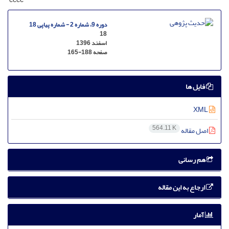
دوره 9، شماره 2 - شماره پیاپی 18
18
اسفند 1396
صفحه
165-188
فایل ها
XML
564.11 K
اصل مقاله
هم رسانی
ارجاع به این مقاله
آمار