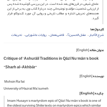
علمای شیعی در قرن‌های بعد شده است. در این بررسی کوشیده شده پس
از ارزیابی شخصیت مؤلف و توضیحاتی چند دربارۀ کتاب وی، به برخی از این
هجمه‌های تحریفی اشاره و مطالب تاریخی و روایی آن مورد کندوکاو قرار
گیرد.
کلیدواژه‌ها
شرح الأخبار
مقتل الحسین
قاضی‌نعمان
روایات عاشورایی
تحریفات
عنوان مقاله
[English]
Critique of 'Ashurāīī Traditions in Qāzī Nu'mān’s book
"Sharh al-Akhbār"
نویسنده
[English]
Mohsin Ra’fat
University of Hazrat Maʼsumeh
چکیده
[English]
Imam Husayn’s martyrdom epic of Qāzī Nu'mān’s book is one of
the oldest surviving Shiite texts on martyrdom epics which similar