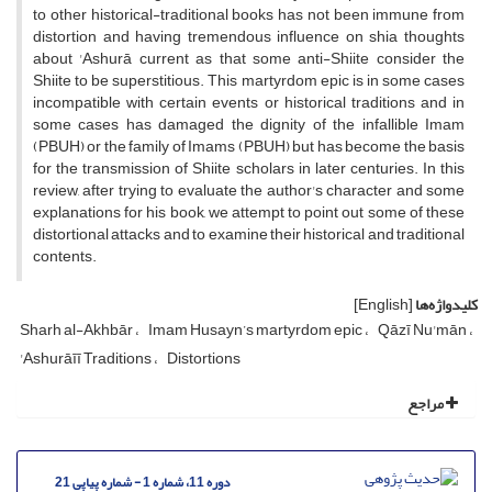
to other historical-traditional books has not been immune from
distortion and having tremendous influence on shia thoughts
about 'Ashurā current as that some anti-Shiite consider the
Shiite to be superstitious. This martyrdom epic is in some cases
incompatible with certain events or historical traditions and in
some cases has damaged the dignity of the infallible Imam
(PBUH) or the family of Imams (PBUH) but has become the basis
for the transmission of Shiite scholars in later centuries. In this
review, after trying to evaluate the author's character and some
explanations for his book, we attempt to point out some of these
distortional attacks and to examine their historical and traditional
contents.
کلیدواژه‌ها
[English]
Sharh al-Akhbār
Imam Husayn’s martyrdom epic
Qāzī Nu'mān
'Ashurāīī Traditions
Distortions
مراجع
دوره 11، شماره 1 - شماره پیاپی 21