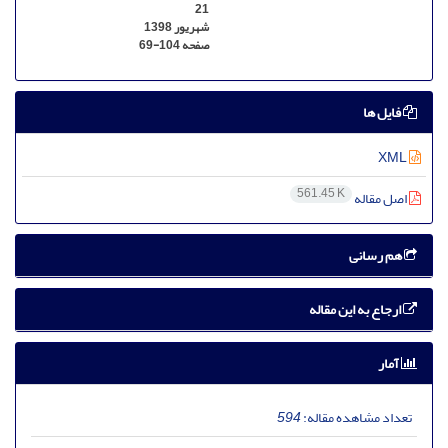
21
شهریور 1398
صفحه
69-104
فایل ها
XML
561.45 K
اصل مقاله
هم رسانی
ارجاع به این مقاله
آمار
تعداد مشاهده مقاله:
594