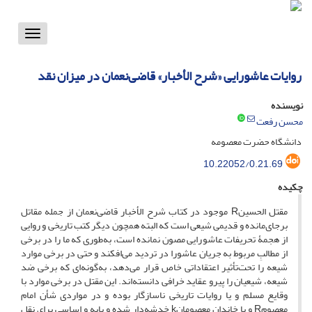
Toggle
vigation
روایات عاشورایی «شرح الأخبار» قاضی‌نعمان در میزان نقد
نویسنده
محسن رفعت
دانشگاه حضرت معصومه
10.22052/0.21.69
چکیده
مقتل الحسینR موجود در کتاب شرح الأخبار قاضی‌نعمان از جمله مقاتل
برجای‌مانده و قدیمی شیعی است که البته همچون دیگر کتب تاریخی و روایی
از هجمۀ تحریفات عاشورایی مصون نمانده است، به‌طوری که ما را در برخی
از مطالبِ مربوط به جریان عاشورا در تردید می‌افکند و حتی در برخی موارد
شیعه را تحت‌تأثیر اعتقاداتی خاص قرار می‌دهد، به‌گونه‌ای که برخی ضد
شیعه، شیعیان را پیرو عقاید خرافی دانسته‌اند. این مقتل در برخی موارد با
وقایع مسلم و یا روایات تاریخی ناسازگار بوده و در مواردی شأن امام
معصومR و یا خاندان معصومانk خدشه‌دار شده و پایه و اساسی برای نقل