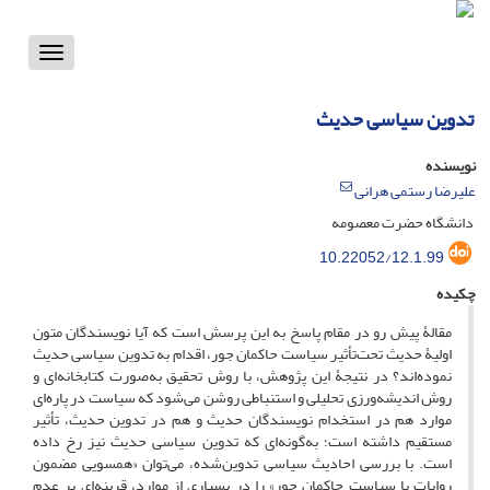
Toggle
vigation
تدوین سیاسی حدیث
نویسنده
علیرضا رستمی هرانی
دانشگاه حضرت معصومه
10.22052/12.1.99
چکیده
مقالۀ پیش رو در مقام پاسخ به این پرسش است که آیا نویسندگان متون
اولیۀ حدیث تحت‌تأثیر سیاست حاکمان جور، اقدام به تدوین سیاسی حدیث
نموده‌اند؟ در نتیجۀ این پژوهش، با روش تحقیق به‌صورت کتابخانه‌ای و
روش اندیشه‌ورزی تحلیلی و استنباطی روشن می‌شود که سیاست در پاره‌ای
موارد هم در استخدام نویسندگان حدیث و هم در تدوین حدیث، تأثیر
مستقیم داشته است؛ به‌گونه‌ای که تدوین سیاسی حدیث نیز رخ داده
است. با بررسی احادیث سیاسی تدوین‌شده، می‌توان «همسویی مضمون
روایات با سیاست حاکمان جور» را در بسیاری از موارد، قرینه‌ای بر عدم