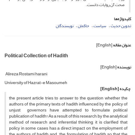
صحت آن روایات دانست.
کلیدواژه‌ها
تدوین حدیث
سیاست
حاکمان
نویسندگان
عنوان مقاله
[English]
Political Collection of Hadith
نویسنده
[English]
Alireza Rostami harani
University of Hazrat-e Masoumeh
چکیده
[English]
the present article tries to answer to the question whether the
authors of the primary texts of hadith influenced by the policy of
unjust governors have attempted to formulate political
publication of hadith? As a result of this research, by the analytical
method of research and inferential thinking, it is clarified that
policy in some cases has a direct impact on the employment of
the authors of hadith and the formulation of hadith so that the