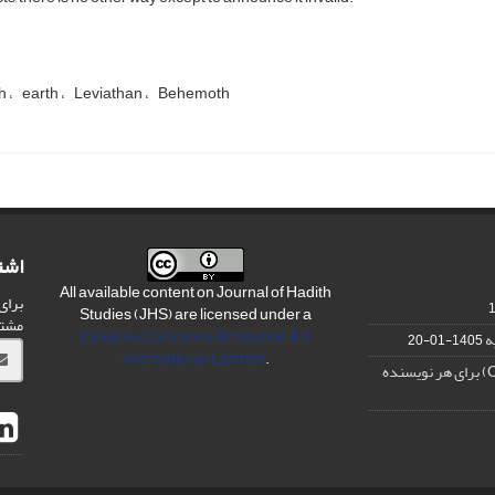
sh
earth
Leviathan
Behemoth
اشت
All available content on Journal of Hadith
برای
Studies (JHS) are licensed under a
مشت
Creative Commons Attribution 4.0
ه
1405-01-20
International License
.