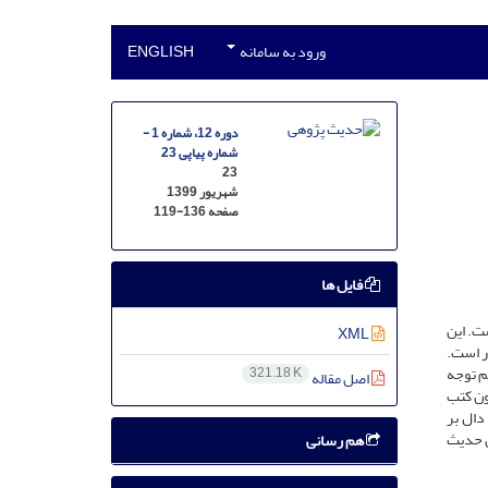
ورود به سامانه
ENGLISH
دوره 12، شماره 1 -
شماره پیاپی 23
23
شهریور 1399
صفحه
119-136
فایل ها
است. این
XML
ر است.
م توجه
321.18 K
اصل مقاله
ون کتب
دال بر
ن حدیث
هم رسانی