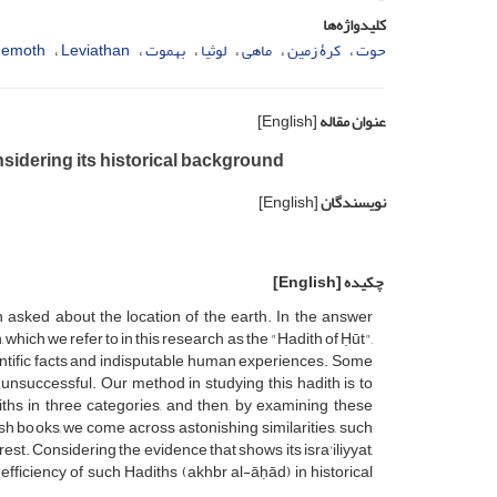
کلیدواژه‌ها
حوت
کرۀ زمین
ماهی
لوثیا
بهموت
Leviathan
hemoth
عنوان مقاله
[English]
nsidering its historical background
نویسندگان
[English]
چکیده
[English]
n asked about the location of the earth. In the answer
h, which we refer to in this research as the "Hadith of Ḥūt",
cientific facts and indisputable human experiences. Some
unsuccessful. Our method in studying this hadith is to
iths in three categories, and then, by examining these
sh books, we come across astonishing similarities, such
rest. Considering the evidence that shows its isra'iliyyat,
 inefficiency of such Hadiths (akhbr al-āḥād) in historical