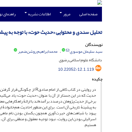
صفحه اصلی
مرور
اطلاعات نشریه
راهنمای ن
تحلیل سندی و محتوایی «حدیث حوت» با توجه به پیشی
نویسندگان
سید سلیمان موسو ی
محمدابراهیم روشن‌ضمیر
دانشگاه علوم اسلامی رضوی
10.22052/12.1.119
چکیده
در روایتی در کتاب کافی از ا
حدیث که در این جستار از آن با عنوان «حدیث حوت» یاد می‌کنی
برخی از حدیث‌پژوهان درصدد برآمده‌اند با ارائۀ راهکارهایی مع
به پیشینۀ تاریخی آن است. برای این منظور احادیث هم‌خانوادۀ
یهود با شباهت‌های حیرت‌آوری همچون یکسان بودن نام ماهی و
اسرائیلی بودن این روایت، نبود توجیه معقول و منطقی برای آن، 
هستیم.