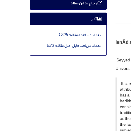
ارجاع به این مقاله
آمار
تعداد مشاهده مقاله:
1,295
IsnÄd 
تعداد دریافت فایل اصل مقاله:
923
Seyyed
Universi
It is 
attrib
has a 
hadith
consid
tradit
as the
the la
subjec