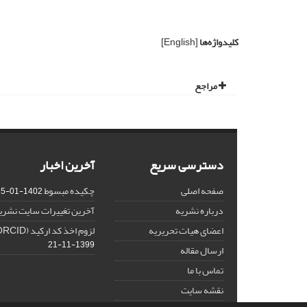
کلیدواژه‌ها
[English]
مراجع
دسترسی سریع
آخرین اخبار
صفحه اصلی
چکیده مبسوط
1402-01-15
درباره نشریه
آخرین تغییرات سایت نشری
اعضای هیات تحریریه
لزوم اخذ کد ارکید (ORCID) برای هر نویسنده
1399-11-21
ارسال مقاله
تماس با ما
نقشه سایت