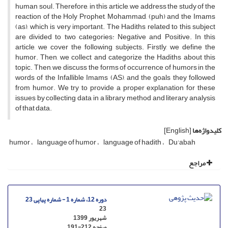
human soul. Therefore, in this article, we address the study of the
reaction of the Holy Prophet, Mohammad, (puh) and the Imams
(as), which is very important. The Hadiths related to this subject
are divided to two categories: Negative and Positive. In this
article, we cover the following subjects. Firstly, we define the
humor. Then, we collect and categorize the Hadiths about this
topic. Then, we discuss the forms of occurrence of humors in the
words of the Infallible Imams (AS), and the goals they followed
from humor. We try to provide a proper explanation for these
issues by collecting data in a library method and literary analysis
of that data.
کلیدواژه‌ها
[English]
humor
language of humor
language of hadith
Du'abah
مراجع
دوره 12، شماره 1 - شماره پیاپی 23
23
شهریور 1399
صفحه
191-212