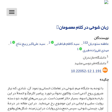
Toggle
vigation
زبان شوخی در کلام معصومان
نویسندگان
1
2
1
عاطفه ستودیان
سید کاظم طباطبایی
سید علی‌اکبر ربیع نتاج
1
مهدی تقی‌زاده طبری
1
دانشگاه مازندران
2
دانشگاه فردوسی مشهد
10.22052/12.1.191
چکیده
با توجه به جایگاه مهم شوخی در تعاملات انسانی و نمود آن، شادی، که نیاز
ضروری روح آدمی است، واکاوی نحوۀ برخورد پیامبر اکرم2 و ائمهk در این
باره به‌عنوان اسوه، بسیار حائز اهمیت است. در بررسی‌های اولیه، دو دسته
روایت سلبی و ایجابی در این موضوع رخ می‌نماید. در این مقاله در درجۀ
اول، چیستی شوخی، سپس جمع‌بندی روایات در این زمینه، شکل‌های وقوع