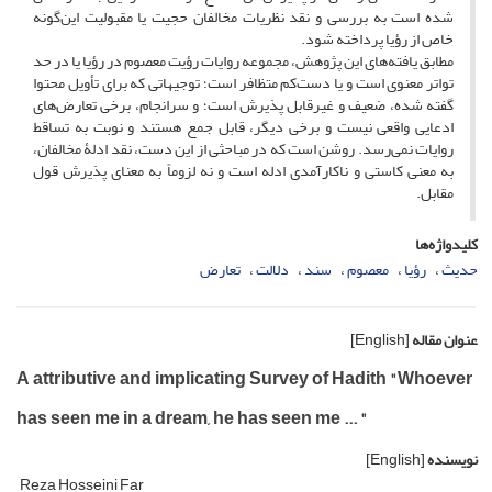
شده است به بررسی و نقد نظریات مخالفان حجیت یا مقبولیت این‌گونه
خاص از رؤیا پرداخته شود.
مطابق یافته‌های این پژوهش، مجموعه روایات رؤیت معصوم در رؤیا یا در حد
تواتر معنوی است و یا دست‌کم متظافر است؛ توجیهاتی که برای تأویل محتوا
گفته شده، ضعیف و غیرقابل پذیرش است؛ و سرانجام، برخی تعارض‌های
ادعایی واقعی نیست و برخی دیگر، قابل جمع هستند و نوبت به تساقط
روایات نمی‌رسد. روشن است که در مباحثی از این دست، نقد ادلۀ مخالفان،
به معنی کاستی و ناکارآمدی ادله است و نه لزوماً به معنای پذیرش قول
مقابل.
کلیدواژه‌ها
حدیث
رؤیا
معصوم
سند
دلالت
تعارض
عنوان مقاله
[English]
A attributive and implicating Survey of Hadith "Whoever
has seen me in a dream, he has seen me ... "
نویسنده
[English]
Reza Hosseini Far