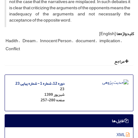
not the case that the narratives are misplaced. In such debates, it
is clear that criticizing the arguments of the opponents means the
inadequacy of the arguments, and not necessarily the
acceptance of the opposite word.
کلیدواژه‌ها
[English]
Hadith
Dream
Innocent Person
document
implication
Conflict
مراجع
دوره 12، شماره 1 - شماره پیاپی 23
23
شهریور 1399
صفحه
257-280
فایل ها
XML