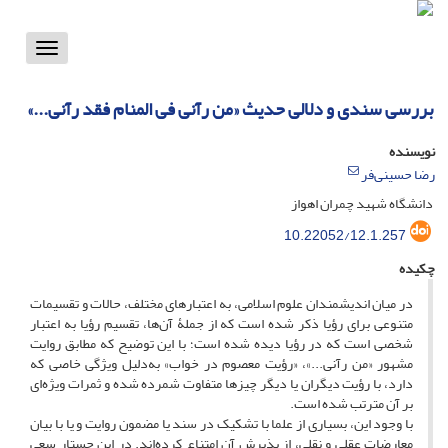
Toggle
vigation
بررسی سندی و دلالی حدیث «من رآنی فی المنام فقد رآنی...»
نویسنده
رضا حسینی‌فر
دانشگاه شهید چمران اهواز
10.22052/12.1.257
چکیده
در میان اندیشمندان علوم اسلامی، به اعتبارهای مختلف، حالات و تقسیمات
متنوعی برای رؤیا ذکر شده است که از جملۀ آن‌ها، تقسیم رؤیا به اعتبار
شخصی است که در رؤیا دیده شده است؛ با این توضیح که مطابق روایت
مشهور «من رآنی...»، «رؤیت معصوم در خواب» به‌دلیل ویژگی خاصی که
دارد، با رؤیت دیگران یا دیگر چیزها متفاوت شمرده شده و ثمرات ویژه‌ای
بر آن مترتب شده است.
با وجود این، بسیاری از علما با تشکیک در سند یا مضمون روایت و یا با بیان
معارضات عقلی و نقلی، از پذیرش آن امتناع کرده‌اند. در این جستار سعی