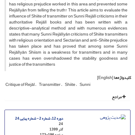
has religious prejudice worked in this area and prevented some
Rejālīyān from telling the truth? This article aims to evaluate the
influence of Shiite of transmitter on Sunni Rejālī criticisms in their
authoritative Rejālī books and has been written with a
descriptive-analytical method, and with numerous evidences,
states that many Sunni Rejālīyān criticisms of Shiite transmitters
with religious orientation and Sectarian and anti-Shiite prejudice
has taken place and has proved that among some Sunni
Rejālīyān, Shiism is a weakness for transmitters and in many
cases has even overshadowed the stability, goodness and
justice of the transmitters
کلیدواژه‌ها
[English]
Critique of Rejāl
Transmitter
Shiite
Sunni
مراجع
دوره 12، شماره 2 - شماره پیاپی 24
24
آذر 1399
صفحه
173-196