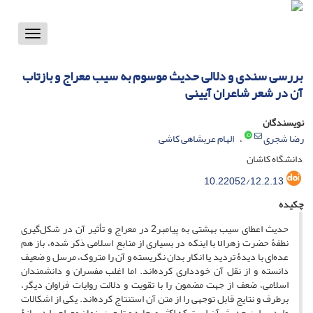
Toggle
vigation
بررسی سندی و دلالی حدیث موسوم به سیب معراج و بازتاب
آن در شعر شاعران آیینی
نویسندگان
رضا شجری
الهام عربشاهی کاشی
دانشگاه کاشان
10.22052/12.2.13
چکیده
حدیث اعطای سیب بهشتی به پیامبر2 در معراج و تأثیر آن در شکل‌گیری
نطفۀ حضرت زهراu با اینکه در بسیاری از منابع اسلامی ذکر شده، باز هم
عده‌ای با دیدۀ تردید یا انکار بدان نگریسته و آن را متروک، مرسل و ضعیف
دانسته و از نقل آن خودداری کرده‌اند. اما اغلب مفسران و دانشمندان
اسلامی، ضعف از جهت مضمون را با تقویت و دلالت روایات فراوان دیگر،
برطرف و نتایج قابل توجهی را از متن آن استنتاج کرده‌اند. یکی از اشکالات
وارد بر این حدیث، آن است که اکثر صحابه و تابعین، زمان معراج را در بازۀ