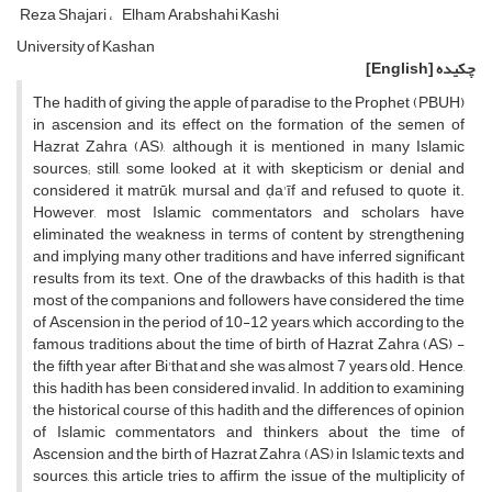
Reza Shajari
Elham Arabshahi Kashi
University of Kashan
چکیده
[English]
The hadith of giving the apple of paradise to the Prophet (PBUH)
in ascension and its effect on the formation of the semen of
Hazrat Zahra (AS), although it is mentioned in many Islamic
sources; still, some looked at it with skepticism or denial and
considered it matrūk, mursal and ḍa'īf and refused to quote it.
However, most Islamic commentators and scholars have
eliminated the weakness in terms of content by strengthening
and implying many other traditions and have inferred significant
results from its text. One of the drawbacks of this hadith is that
most of the companions and followers have considered the time
of Ascension in the period of 10-12 years, which according to the
famous traditions about the time of birth of Hazrat Zahra (AS) -
the fifth year after Bi'that and she was almost 7 years old. Hence,
this hadith has been considered invalid. In addition to examining
the historical course of this hadith and the differences of opinion
of Islamic commentators and thinkers about the time of
Ascension and the birth of Hazrat Zahra (AS) in Islamic texts and
sources, this article tries to affirm the issue of the multiplicity of