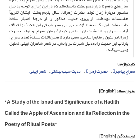
سال‌های دهم تا دوازدهم بعثت دانسته‌اند که در این زمان با توجه به نقل
مشهور دربارۀ زمان تولد حضرت زهراu، سال پنجم بعثت، ایشان تقریباً
هفت‌ساله بوده‌اند. ازاین‌رو، حدیث مذکور را از درجۀ اعتبار ساقط
دانسته‌اند. این نگاشته، علاوه بر بررسی سیر تاریخی این حدیث و اختلاف
آراء مفسران و اندیشمندان اسلامی دربارۀ زمان معراج و تولد حضرت
زهراuدر متون و منابع اسلامی، سعی دارد تا ضمن اثبات مسئلۀ تعدد معراج،
بازتاب این حدیث را به‌دلیل شهرت فراوانش، در شعر شاعران آیینی، تحلیل
و بررسی کند.
کلیدواژه‌ها
معراج پیامبر
حضرت زهرا
حدیث سیب بهشتی
شعر آیینی
عنوان مقاله
[English]
"A Study of the Isnad and Significance of a Hadith
Called the Apple of Ascension and Its Reflection in the
Poetry of Ritual Poets"
نویسندگان
[English]