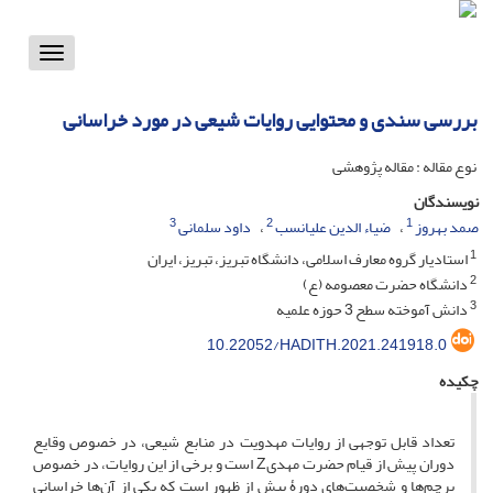
Toggle
vigation
بررسی سندی و محتوایی روایات شیعی در مورد خراسانی
نوع مقاله : مقاله پژوهشی
نویسندگان
3
2
1
صمد بهروز
ضیاء الدین علیانسب
داود سلمانی
1
استادیار گروه معارف اسلامی، دانشگاه تبریز، تبریز، ایران
2
دانشگاه حضرت معصومه (ع)
3
دانش آموخته سطح 3 حوزه علمیه
10.22052/HADITH.2021.241918.0
چکیده
تعداد قابل توجهی از روایات مهدویت در منابع شیعی، در خصوص وقایع
دوران پیش از قیام حضرت مهدیZ ‌است و برخی از این روایات، در خصوص
پرچم‌ها و شخصیت‌های دورۀ پیش از ظهور است که یکی از آن‌ها خراسانی