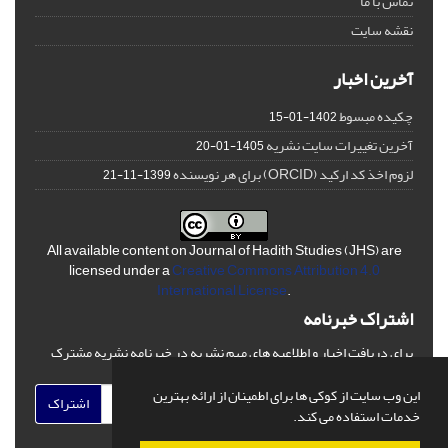
تماس با ما
نقشه سایت
آخرین اخبار
چکیده مبسوط
1402-01-15
آخرین تغییرات سایت نشریه
1405-01-20
لزوم اخذ کد ارکید (ORCID) برای هر نویسنده
1399-11-21
All available content on Journal of Hadith Studies (JHS) are
licensed under a
Creative Commons Attribution 4.0
International License
.
اشتراک خبرنامه
برای دریافت اخبار و اطلاعیه های مهم نشریه در خبرنامه نشریه مشترک
شوید.
این وب سایت از کوکی ها برای اطمینان از ارائه بهترین
اشتراک
خدمات استفاده می کند.