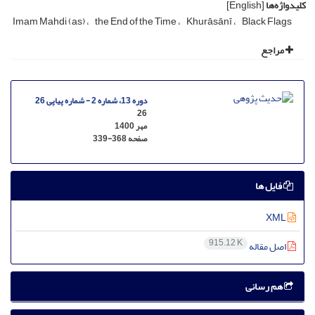
کلیدواژه‌ها
[English]
Imam Mahdi (as)
the End of the Time
Khurāsānī
Black Flags
مراجع
دوره 13، شماره 2 - شماره پیاپی 26
26
مهر 1400
صفحه
339-368
فایل ها
XML
915.12 K
اصل مقاله
هم رسانی