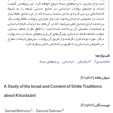
است و از مشرق، با پرچم‌های سیاه خروج خواهد کرد. این پژوهش، کیفیت
اسناد و محتوای روایات خراسانی در منابع حدیثی شیعه را به شیوۀ
کتابخانه‌ای بررسی کرده و به این نتیجه رسیده که در این منابع، فقط چهار
حدیث در خصوص خراسانی وجود دارد و از میان این روایات، فقط روایت بکر
بن محمد ازدی صحیح تلقی ‌می‌شود که در آن هم، به جزئیات قیام خراسانی
و مشخصات تفصیلی آن پرداخته نشده ‌است. با قطع نظر از ضعف سندی،
جوانب مختلف قیام خراسانی، ویژگی‌های آن و پرچم‌های سیاه در سه روایت
دیگر، مورد توجه قرار نگرفته‌ و از طریق آن روایات، نمی‌توان ابهامات مطرح
در خصوص خراسانی را با تطبیق بر اشخاص خاص برطرف کرد.
کلیدواژه‌ها
امام مهدی
آخرالزمان
خراسانی
پرچم‌های سیاه
عنوان مقاله
[English]
A Study of the Isnad and Content of Shiite Traditions
about Khurāsānī
نویسندگان
[English]
1
3
Samad Behroozi
Davood Salmani