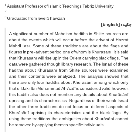
1
Assistant Professor of Islamic Teachings, Tabriz University
2
3
Graduated from level 3 hawzah
چکیده
[English]
A significant number of Mahdism hadiths in Shiite sources are
about the events which will occur before the advent of Hazrat
Mahdi (as). Some of these traditions are about the flags and
figures in pre-advent period, one of whom is Khurāsānī. It is said
that Khurāsānī will rise up in the Orient carrying black flags. The
data were gathered though library research. The Isnad of these
hadiths about Khurāsānī from Shiite sources were examined
and their contents were analyzed. The analysis showed that
there are only four hadiths about Khurāsānī, among which only
that of Bakr Ibn Muhammad Al-Azdī is considered valid; however,
this hadith also does not mention any details about Khurāsānī
uprising and its characteristics. Regardless of their weak Isnad,
the other three traditions do not focus on different aspects of
Khurāsānī uprising, its characteristics and the black flags. By
using these traditions, the ambiguities about Khurāsānī cannot
be removed by applying them to specific individuals