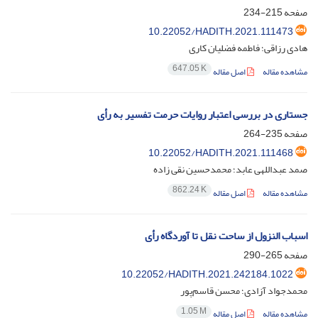
صفحه
215-234
10.22052/HADITH.2021.111473
هادی رزاقی؛ فاطمه فضلیان کاری
647.05 K
مشاهده مقاله
اصل مقاله
جستاری در بررسی اعتبار روایات حرمت تفسیر به رأی
صفحه
235-264
10.22052/HADITH.2021.111468
صمد عبداللهی عابد؛ محمدحسین نقی زاده
862.24 K
مشاهده مقاله
اصل مقاله
اسباب النزول از ساحت نقل تا آوردگاه رأی
صفحه
265-290
10.22052/HADITH.2021.242184.1022
محمدجواد آزادی؛ محسن قاسم‌پور
1.05 M
مشاهده مقاله
اصل مقاله