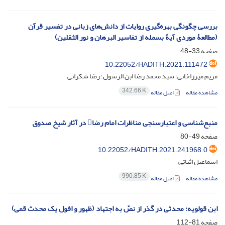
بررسی چگونگی بهره‌گیری روایات از دانش‌های زبانی در تفسیر قرآن
(مطالعۀ موردی آیۀ بسمله از تفاسیر البرهان و نور الثقلین)
صفحه
33-48
10.22052/HADITH.2021.111472
مریم میرزاخانی؛ سید محمد رضا ابن الرسول؛ رضا شکرانی
342.66 K
مشاهده مقاله
اصل مقاله
منبع‌شناسی و اعتبارسنجی مناظرات امام رضا در آثار شیخ صدوق
صفحه
49-80
10.22052/HADITH.2021.241968.0
اسماعیل اثباتی
990.85 K
مشاهده مقاله
اصل مقاله
ابن قولویه: محدثی در گذر از نصّ به اجتهاد (ظهور و افول یک محدث قمی)
صفحه
81-112