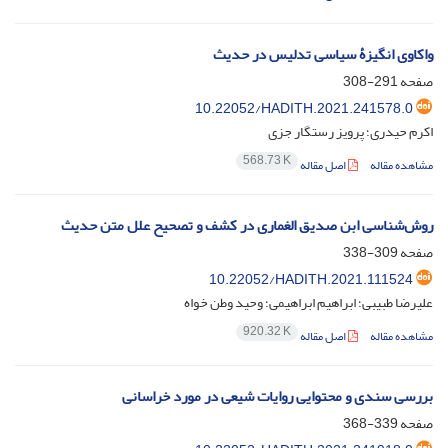
واکاوی انگیزۀ سیاسی تدلیس در حدیث
صفحه
291-308
10.22052/HADITH.2021.241578.0
اکرم حیدری؛ پرویز رستگار جزی
568.73 K
مشاهده مقاله
اصل مقاله
روش‌شناسی ابن صدیق الغماری در کشف و تصحیح علل متن حدیث
صفحه
309-338
10.22052/HADITH.2021.111524
علیرضا طبیبی؛ ابراهیم ابراهیمی؛ وحید وطن خواه
920.32 K
مشاهده مقاله
اصل مقاله
بررسی سندی و محتوایی روایات شیعی در مورد خراسانی
صفحه
339-368