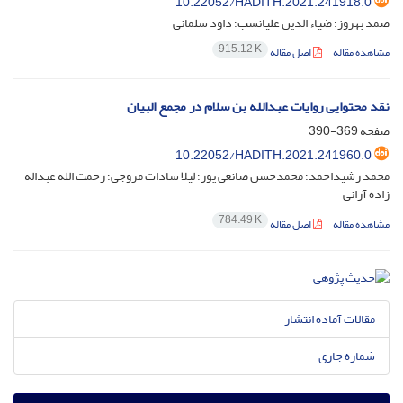
10.22052/HADITH.2021.241918.0
صمد بهروز؛ ضیاء الدین علیانسب؛ داود سلمانی
915.12 K
مشاهده مقاله
اصل مقاله
نقد محتوایی روایات عبدالله بن سلام در مجمع البیان
صفحه
369-390
10.22052/HADITH.2021.241960.0
محمد رشیداحمد؛ محمدحسن صانعی پور؛ لیلا سادات مروجی؛ رحمت الله عبداله
زاده آرانی
784.49 K
مشاهده مقاله
اصل مقاله
مقالات آماده انتشار
شماره جاری