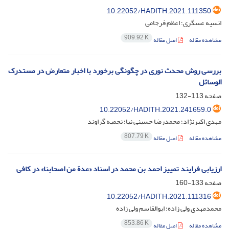
10.22052/HADITH.2021.111350
انسیه عسگری؛ اعظم فرجامی
909.92 K
مشاهده مقاله
اصل مقاله
بررسی روش محدث نوری در چگونگی برخورد با اخبار متعارض در مستدرک
الوسائل
صفحه
113-132
10.22052/HADITH.2021.241659.0
مهدی اکبرنژاد؛ محمدرضا حسینی نیا؛ نجمیه گراوند
807.79 K
مشاهده مقاله
اصل مقاله
ارزیابی فرایند تمییز احمد بن محمد در اسناد «عدة من اصحابنا» در کافی
صفحه
133-160
10.22052/HADITH.2021.111316
محمدمهدی ولی زاده؛ ابوالقاسم ولی زاده
853.86 K
مشاهده مقاله
اصل مقاله