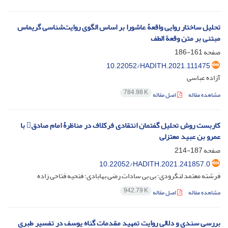
تحلیل ساختار روایی واقعۀ عاشورا بر اساس الگوی روایت‌شناسی گریماس
مبتنی بر متن وقعة الطف
صفحه
161-186
10.22052/HADITH.2021.111475
آزاده عباسی
784.98 K
مشاهده مقاله
اصل مقاله
کاربست روش تحلیل گفتمان انتقادی فرکلاف در مناظرۀ امام صادق با
عمرو بن عبید معتزلی
صفحه
187-214
10.22052/HADITH.2021.241857.0
فرشته معتمد لنگرودی؛ بی بی سادات رضی بهابادی؛ فتحیه فتاحی زاده
942.79 K
مشاهده مقاله
اصل مقاله
بررسی سندی و دلالی روایت تمهید مقدمات گناه یوسف در تفسیر طبری