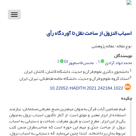
Toggle
vigation
اسباب النزول از ساحت نقل تا آوردگاه رأی
نوع مقاله : مقاله پژوهشی
نویسندگان
2
1
محمدجواد آزادی
محسن قاسم‌پور
1
دانشجوی دکتری علوم قرآن و حدیث، دانشگاه کاشان، کاشان، ایران
2
استاد گروه علوم و قرآن و حدیث، دانشگاه علامه طباطبائی، تهران، ایران
10.22052/HADITH.2021.242184.1022
چکیده
فهم مضامین آیات قرآن به‌عنوان مهم‌ترین منبع معرفتی مسلمانان، نیازمند
استفاده از ابزار معتبر و موثق است؛ از آغاز تاکنون، اسباب نزول به‌عنوان
یکی از این ابزار، مطرح است و طریق معرفت، شناخت و دستیابی به اسباب
نزول، از مباحث جدّی و مهم این حوزه است که صاحب‌نظران ضمن کتب
مربوط بدان پرداخته‌اند. ابتدا چنین می‌نماید که دستیابی به اسباب نزول،