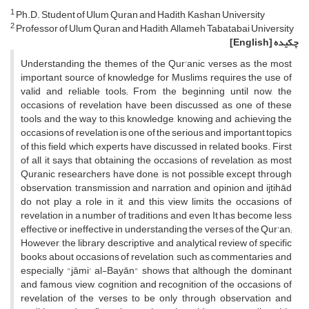
1
Ph.D. Student of Ulum Quran and Hadith, Kashan University
2
Professor of Ulum Quran and Hadith, Allameh Tabatabai University
چکیده
[English]
Understanding the themes of the Qur'anic verses as the most
important source of knowledge for Muslims requires the use of
valid and reliable tools; From the beginning until now, the
occasions of revelation have been discussed as one of these
tools, and the way to this knowledge, knowing and achieving the
occasions of revelation is one of the serious and important topics
of this field, which experts have discussed in related books. First
of all, it says that obtaining the occasions of revelation, as most
Quranic researchers have done, is not possible except through
observation, transmission and narration, and opinion and ijtihād
do not play a role in it, and this view limits the occasions of
revelation in a number of traditions and even It has become less
effective or ineffective in understanding the verses of the Qur'an;
However, the library, descriptive and analytical review of specific
books about occasions of revelation, such as commentaries and
especially "jāmi' al-Bayān" shows that although the dominant
and famous view, cognition and recognition of the occasions of
revelation of the verses to be only through observation and