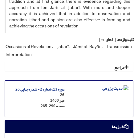
tradition, and at first glance, there is evidence regarding this
approach from Ibn Jarīr al-Ţabarī. With more and deeper
accuracy, it is achieved that in addition to observation and
narration, ijtihad and opinion are also effective in forming and
achieving the occasions of revelation
کلیدواژه‌ها
[English]
Occasions of Revelation
Ţabarī
Jāmi' al-Bayān
Transmission
Interpretation
مراجع
دوره 13، شماره 2 - شماره پیاپی 26
26
مهر 1400
صفحه
265-290
فایل ها