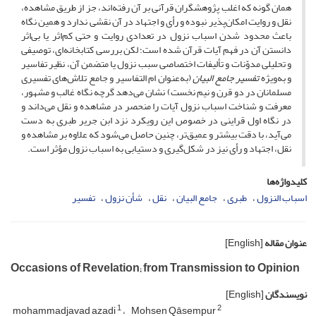
همان گونه که اغلب پژوهشگران قرآنی بر آن رفته‌اند، جز از طریق مشاهده،
نقل و روایت امکان‌پذیر نبوده و رأی و اجتهاد در آن نقشی ندارد و همین نگاه
باعث محدود شدن اسباب نزول در تعدادی روایت و حتی کم‌اثر یا بی‌اثر
دانستن آن در فهم آیات قرآن شده است؛ لکن بررسی کتابخانه‌ای، توصیفی
و تحلیلی مدوّنات و تألیفات اختصاصی سبب نزول یا متضمن آن، نظیر تفاسیر
و به‌ویژه
تفسیر
جامع
البیان
(به‌عنوان ام التفاسیر و جامع تلاش‌های تفسیری
مسلمانان در دو قرن و نیم نخست) نشان می‌دهد گرچه نگاه غالب و مشهور،
معرفت و شناخت اسباب نزول آیات را منحصر در مشاهده و نقل می‌داند و
در نگاه اول قراینی در خصوص این رویکرد نزد ابن جریر طبری به دست
می‌آید، با دقت بیشتر و عمیق‌تر، چنین حاصل می‌شود که علاوه بر مشاهده و
نقل، اجتهاد و رأی نیز در شکل‌گیری و دستیابی به اسباب نزول مؤثر است.
کلیدواژه‌ها
اسباب النزول
طبری
جامع البیان
نقل
شأن نزول
تفسیر
عنوان مقاله
[English]
Occasions of Revelation; from Transmission to Opinion
نویسندگان
[English]
1
2
mohammadjavad azadi
Mohsen Qāsempur