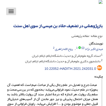
Toggle
vigation
بازپژوهشی در تضعیف حمّاد بن‌ عیسی از سوی اهل ‌سنت
نوع مقاله : مقاله پژوهشی
نویسندگان
2
1
مهدی اکبر نژاد
روح الله زاهری
1
استاد گروه علوم قرآن و حدیث دانشگاه ایلام، ایلام ،ایران
2
دانشجوی دکتری علوم قرآن و حدیث دانشگاه ایلام، ایلام، ایران
10.22052/HADITH.2021.242031.0
چکیده
مبحث جرح و تعدیل در علم رجال یکی از مباحث مهم است که اهمیت آن
به‌ویژه در علم حدیث، نمود فراوانی می‌یابد؛ به‌نحوی که در بررسی صحت و
سقم یک روایت، هر اندازه که درجۀ اعتبار سند آن روایت بالاتر باشد به
همان میزان احتمال پذیرش و نیز دور ماندن آن از آسیب‌های حدیثی(از
قبیل جعلی و موضوع بودن و ...) افزایش می‌یابد. راویان فراوانی از سوی