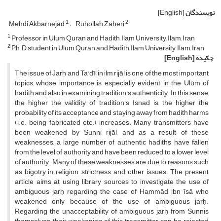
نویسندگان
[English]
1
2
Mehdi Akbarnejad
Ruhollah Zaheri
1
Professor in Ulum Quran and Hadith, Ilam University, Ilam, Iran
2
Ph.D student in Ulum Quran and Hadith, Ilam University, Ilam, Iran
چکیده
[English]
The issue of Jarḥ and Ta'dīl in ilm rijāl is one of the most important
topics, whose importance is especially evident in the Ulūm of
hadith and also in examining tradition's authenticity. In this sense,
the higher the validity of tradition's Isnad is, the higher the
probability of its acceptance and staying away from hadith harms
(i.e. being fabricated etc.) increases. Many transmitters have
been weakened by Sunni rijāl, and as a result of these
weaknesses, a large number of authentic hadiths have fallen
from the level of authority and have been reduced to a lower level
of authority. Many of these weaknesses are due to reasons such
as bigotry in religion, strictness, and other issues. The present
article aims at using library sources to investigate the use of
ambiguous jarḥ regarding the case of Hammād ibn īsā who
weakened only because of the use of ambiguous jarḥ.
Regarding the unacceptability of ambiguous jarḥ from Sunnis