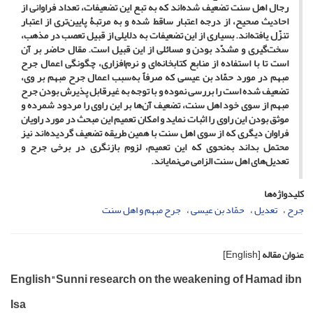
رجال اهل ‌سنت تضعیف شده‌اند که به تبع این تضعیفات، تعداد فراوانی از
احادیث صحیح، از درجه اعتبار ساقط شده و به مرتبۀ پایین‌تری از اعتبار
تنزّل یافته‌اند. بسیاری از این تضعیفات به دلایلی از قبیل تعصب در مذهب،
سخت‌گیری و مشدّد بودن و مسائلی از این قبیل است. مقال حاضر بر آن
است تا با استفاده از منابع کتابخانه‌ای و نرم‌افزاری، چگونگی اعمال جرح
مبهم در مورد حمّاد بن‌ عیسی که صرفاً به‌سبب اعمال جرح مبهم بر وی،
تضعیف شده است را بررسی نموده و با توجه به غیرقابل پذیرش بودن جرح
مبهم از سوی خود اهل ‌سنت، تضعیف آن‌ها بر این راوی را مردود شمرده و
موثق بودن این راوی را اثبات نماید و امکان تعمیم این مبحث در مورد راویان
فراوان دیگری که از سوی اهل ‌سنت با همین طریقه تضعیف گردیده‌اند نیز
محتمل بداند به‌نحوی که این تعمیم، لزوم بازنگری در برخی جرح و
تعدیل‌های اهل ‌سنت الزامی می‌نمایاند.
کلیدواژه‌ها
جرح
تعدیل
حمّاد بن‌ عیسی
جرح مبهم و اهل ‌سنت
عنوان مقاله
[English]
English"Sunni research on the weakening of Hamad ibn
Isa