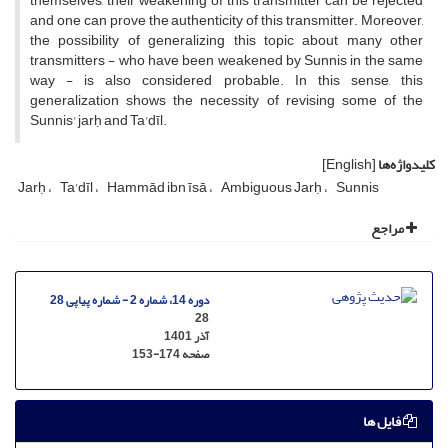
themselves, their weakening of this transmitter can be rejected
and one can prove the authenticity of this transmitter. Moreover,
the possibility of generalizing this topic about many other
transmitters - who have been weakened by Sunnis in the same
way - is also considered probable. In this sense, this
generalization shows the necessity of revising some of the
Sunnis' jarḥ and Ta'dīl.
کلیدواژه‌ها
[English]
Jarḥ
Ta'dīl
Hammād ibn īsā
Ambiguous Jarḥ
Sunnis
مراجع
دوره 14، شماره 2 - شماره پیاپی 28
28
آذر 1401
صفحه
153-174
فایل ها