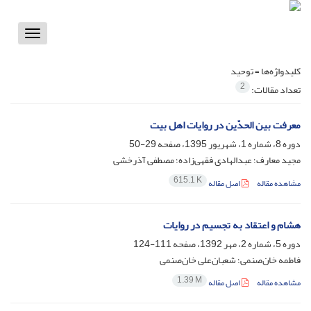
Toggle
vigation
کلیدواژه‌ها =
توحید
2
تعداد مقالات:
معرفت بین الحدّین در روایات اهل بیت
دوره 8، شماره 1، شهریور 1395، صفحه
29-50
مجید معارف؛ عبدالهادی فقهی‌زاده؛ مصطفی آذرخشی
615.1 K
مشاهده مقاله
اصل مقاله
هشام و اعتقاد به تجسیم در روایات
دوره 5، شماره 2، مهر 1392، صفحه
111-124
فاطمه خان‌صنمی؛ شعبان‌علی خان‌صنمی
1.39 M
مشاهده مقاله
اصل مقاله