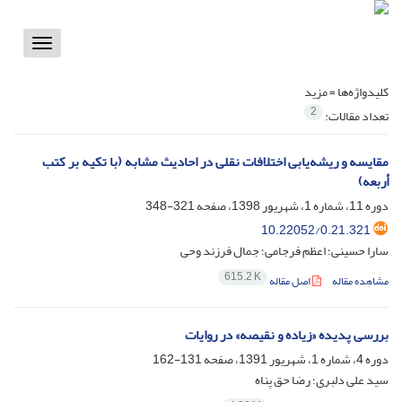
Toggle
vigation
کلیدواژه‌ها =
مزید
2
تعداد مقالات:
مقایسه و ریشه‌یابی اختلافات نقلی در احادیث مشابه (با تکیه بر کتب
أربعه)
دوره 11، شماره 1، شهریور 1398، صفحه
321-348
10.22052/0.21.321
سارا حسینی؛ اعظم فرجامی؛ جمال فرزند وحی
615.2 K
مشاهده مقاله
اصل مقاله
بررسی پدیده «زیاده و نقیصه» در روایات
دوره 4، شماره 1، شهریور 1391، صفحه
131-162
سید علی دلبری؛ رضا حق پناه