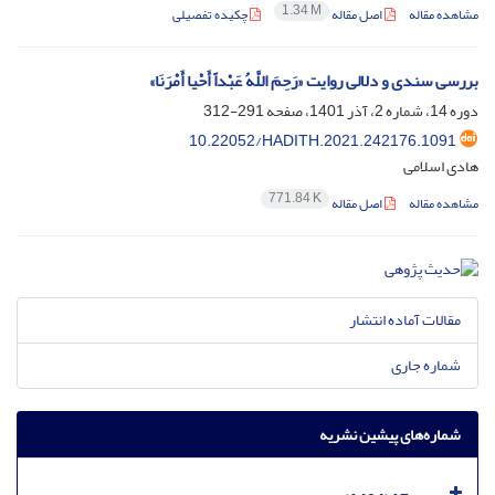
1.34 M
مشاهده مقاله
اصل مقاله
چکیده تفصیلی
بررسی سندی و دلالی روایت «رَحِمَ‏ اللَّهُ‏ عَبْداً أَحْیا أَمْرَنَا»
دوره 14، شماره 2، آذر 1401، صفحه
291-312
10.22052/HADITH.2021.242176.1091
هادی اسلامی
771.84 K
مشاهده مقاله
اصل مقاله
مقالات آماده انتشار
شماره جاری
شماره‌های پیشین نشریه