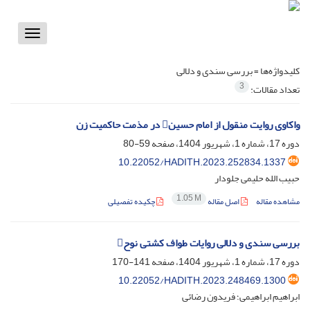
Toggle
vigation
کلیدواژه‌ها =
بررسی سندی و دلالی
3
تعداد مقالات:
واکاوی روایت منقول از امام حسین در مذمت حاکمیت زن
دوره 17، شماره 1، شهریور 1404، صفحه
59-80
10.22052/HADITH.2023.252834.1337
حبیب الله حلیمی جلودار
1.05 M
مشاهده مقاله
اصل مقاله
چکیده تفصیلی
بررسی سندی و دلالی روایات طواف کشتی نوح
دوره 17، شماره 1، شهریور 1404، صفحه
141-170
10.22052/HADITH.2023.248469.1300
ابراهیم ابراهیمی؛ فریدون رضائی