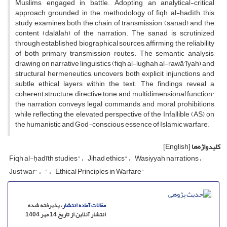
Muslims engaged in battle. Adopting an analytical-critical
approach grounded in the methodology of fiqh al-ḥadīth, this
study examines both the chain of transmission (sanad) and the
content (dalālah) of the narration. The sanad is scrutinized
through established biographical sources, affirming the reliability
of both primary transmission routes. The semantic analysis,
drawing on narrative linguistics (fiqh al-lughah al-rawā’īyah) and
structural hermeneutics, uncovers both explicit injunctions and
subtle ethical layers within the text. The findings reveal a
coherent structure, directive tone, and multidimensional function:
the narration conveys legal commands and moral prohibitions
while reflecting the elevated perspective of the Infallible (AS) on
the humanistic and God-conscious essence of Islamic warfare.
کلیدواژه‌ها
[English]
Fiqh al-ḥadīth studies"
Jihad ethics"
Wasiyyah narrations
Just war"
"
Ethical Principles in Warfare"
مقالات آماده انتشار
، پذیرفته شده
انتشار آنلاین از تاریخ 14 مهر 1404