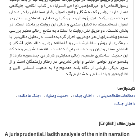
رسول‌الله(ص) و أمیرالمؤمنین(ع) فی السرایا» در کتاب الکافی، جایگاهی
ممتاز دارد؛ روایتی که به شکلی جامع، اصول رفتار مسلمانان را در میدان
نبرد تبیین می‌کند. این پژوهش، با رویکردی تحلیلی ـ انتقادی و مبتنی بر
اصول فقه‌الحدیث، به تحلیل سندی و دلالی این روایت پرداخته است. در
بخش نخست، دو طریق نقل روایت با استناد به منابع رجالی معتبر بررسی
شده و وثاقت راویان هر دو طریق، احراز گردیده است. در تحلیل دلالی نیز، با
بهره‌گیری از روش ساختارشناسی و فقه‌اللغه روایی، دلالت‌های آشکار و
لایه‌های معنایی پنهان روایت استخراج شده است. یافته‌ها نشان می‌دهد که
این حدیث، ساختاری منسجم، زبانی هدایتی و کارکردی چندسویه دارد؛ از
یک‌سو حاوی نواهی اخلاقی و اوامر تشریعی در رفتار رزمندگان است و از
سوی دیگر، بازتابی از نگاه بلند معصوم(ع) به ماهیت انسانی، الهی و
اخلاق‌محور جهاد اسلامی به شمار می‌آید.
کلیدواژه‌ها
«مطالعات فقه‌الحدیثی »
« اخلاق جهاد«
«حدیث وصایا»
«جنگ عادلانه»
«اخلاق جنگ»
عنوان مقاله
[English]
A jurisprudential–Hadith analysis of the ninth narration