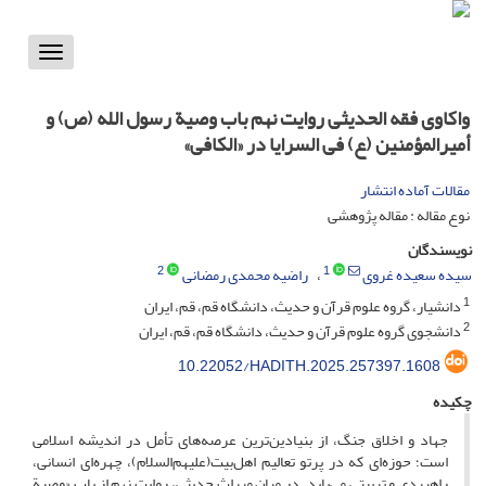
Toggle
vigation
واکاوی فقه الحدیثی روایت نهم باب وصیة رسول الله (ص) و
أمیرالمؤمنین (ع) فی السرایا در «الکافی»
مقالات آماده انتشار
نوع مقاله : مقاله پژوهشی
نویسندگان
2
1
سیده سعیده غروی
راضیه محمدی رمضانی
1
دانشیار، گروه علوم قرآن و حدیث، دانشگاه قم، قم، ایران
2
دانشجوی گروه علوم قرآن و حدیث، دانشگاه قم، قم، ایران
10.22052/HADITH.2025.257397.1608
چکیده
جهاد و اخلاق جنگ، از بنیادین‌ترین عرصه‌های تأمل در اندیشه اسلامی
است؛ حوزه‌ای که در پرتو تعالیم اهل‌بیت(علیهم‌السلام)، چهره‌ای انسانی،
راهبردی و تربیتی می‌یابد. در میان میراث حدیثی، روایت نهم از باب «وصیة