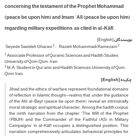
concerning the testament of the Prophet Mohammad
(peace be upon him) and Imam ʿAlī (peace be upon him)
regarding military expeditions, as cited in al-Kāfī.
نویسندگان
[English]
1
2
Seyede Saeideh Gharavi
Razieh Mohammadi Ramezani
1
Associate Professor of Quranic Sciences and Hadith Studies,
University of Qom, Qom. Iran.
2
M.A. Student in Qur’anic and Hadith Sciences, University of Qom.
Qom.Iran.
چکیده
[English]
Jihad and the ethics of warfare represent foundational domains
of reflection in Islamic thought—realms that, under the guidance
of the Ahl al-Bayt (peace be upon them), reveal an intrinsically
moral, strategic, and spiritual character. Among the hadith corpus,
the ninth narration from the chapter “The Will of the Prophet
(PBUH) and the Commander of the Faithful (AS) in Military
Campaigns” in al-Kāfī occupies a distinguished position. This
narration comprehensively articulates behavioral principles for