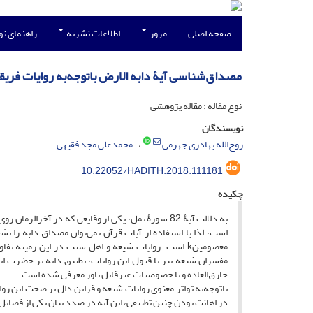
صفحه اصلی
مرور
اطلاعات نشریه
راهنمای ن
مصداق‌شناسی آیۀ دابه الارض باتوجه‌به روایات فریق
نوع مقاله : مقاله پژوهشی
نویسندگان
روح‌الله بهادری جهرمی
محمدعلی مجد فقیهی
10.22052/HADITH.2018.111181
چکیده
به دلالت آیۀ 82 سورۀ نمل، یکی از وقایعی که در آخر
است، لذا با استفاده از آیات قرآن نمی‌توان مصداق دابه را ت
مفسران شیعه نیز با قبول این روایات، تطبیق دابه بر حضرت ای
خارق‌العاده و با خصوصیات غیرقابل باور معرفی شده است.
در اهانت بودن چنین تطبیقی، این آیه در صدد بیان یکی از فضایل امیرا