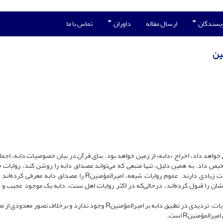
ویسندگان
ارسال مقاله
داوران
تماس با ما
ین
الزمان روی خواهد داد، اخراج «دابه» از زمین خواهد بود. بنای قرآن در بیان خصوصیات دابه، اجم
شخیص داد. به همین دلیل، تنها منبعی که می‌تواند مصداق دابه را روشن کند، روایات
معصومینk است. روایات شیعه و اهل سنت در این زمینه تفاوت زیادی دارند. عموم روایات شیعه، امیرالمؤمنینR را مصداق دا
شان را قبول کرده‌اند، درحالی‌که در اکثر روایات اهل سنت، دابه یک موجود عجیب و 
باتوجه‌به تواتر معنوی روایات شیعه و قراین دال بر صحت این روایات، تردیدی در تطبیق دابه بر امیرالمؤمنینR وجود ندارد و برخلاف 
لمؤمنینR است.