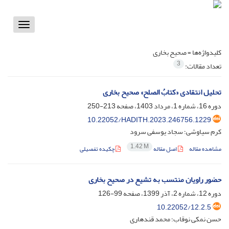
Toggle
vigation
کلیدواژه‌ها =
صحیح بخاری
3
تعداد مقالات:
تحلیل انتقادی «کتابُ الصلح» صحیح بخاری
دوره 16، شماره 1، مرداد 1403، صفحه
213-250
10.22052/HADITH.2023.246756.1229
کرم سیاوشی؛ سجاد یوسفی سرود
1.42 M
مشاهده مقاله
اصل مقاله
چکیده تفصیلی
حضور راویان منتسب به تشیع در صحیح بخاری
دوره 12، شماره 2، آذر 1399، صفحه
99-126
10.22052/12.2.5
حسن نمکی نوقاب؛ محمد قندهاری