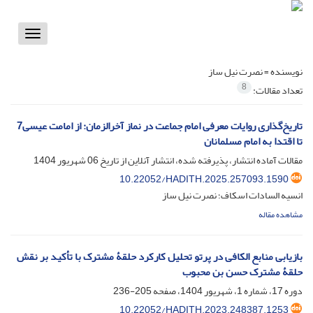
Toggle
vigation
نویسنده =
نصرت نیل ساز
8
تعداد مقالات:
تاریخ‌گذاری روایات معرفی امام جماعت در نماز آخرالزمان: از امامت عیسی7
تا اقتدا به امام مسلمانان
مقالات آماده انتشار، پذیرفته شده، انتشار آنلاین از تاریخ
06 شهریور 1404
10.22052/HADITH.2025.257093.1590
انسیه السادات اسکاف؛ نصرت نیل ساز
مشاهده مقاله
بازیابی منابع الکافی در پرتو تحلیل کارکرد حلقۀ مشترک با تأکید بر نقش
حلقۀ مشترک حسن ‌بن محبوب
دوره 17، شماره 1، شهریور 1404، صفحه
205-236
10.22052/HADITH.2023.248387.1253