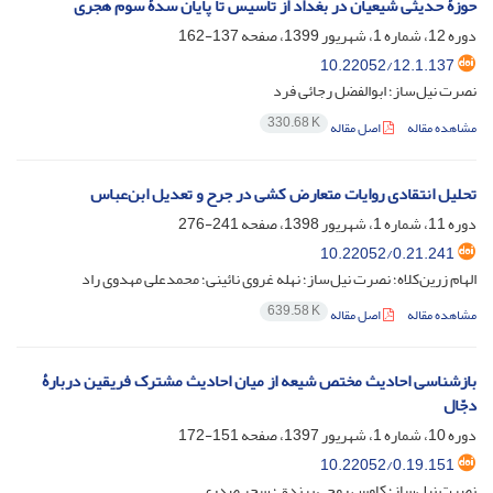
حوزۀ حدیثی شیعیان در بغداد از تأسیس تا پایان سدۀ سوم هجری
دوره 12، شماره 1، شهریور 1399، صفحه
137-162
10.22052/12.1.137
نصرت نیل‌ساز؛ ابوالفضل رجائی فرد
330.68 K
مشاهده مقاله
اصل مقاله
تحلیل انتقادی روایات متعارض کشی در جرح و تعدیل ابن‌عباس
دوره 11، شماره 1، شهریور 1398، صفحه
241-276
10.22052/0.21.241
الهام زرین‌کلاه؛ نصرت نیل‌ساز؛ نهله غروی نائینی؛ محمدعلی مهدوی راد
639.58 K
مشاهده مقاله
اصل مقاله
بازشناسی احادیث مختص شیعه از میان احادیث مشترک فریقین دربارۀ
دجّال
دوره 10، شماره 1، شهریور 1397، صفحه
151-172
10.22052/0.19.151
نصرت نیل‌ساز؛ کاوس روحی برندق؛ سحر صدری