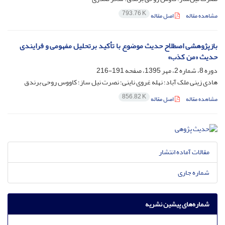
793.76 K
مشاهده مقاله
اصل مقاله
بازپژوهشی اصطلاح حدیث موضوع با تأکید برتحلیل مفهومی و فرایندی
حدیث «من کذب»
دوره 8، شماره 2، مهر 1395، صفحه
191-216
هادی زینی ملک آباد؛ نهله غروی ناینی؛ نصرت نیل ساز؛ کاووس روحی برندق
856.82 K
مشاهده مقاله
اصل مقاله
مقالات آماده انتشار
شماره جاری
شماره‌های پیشین نشریه