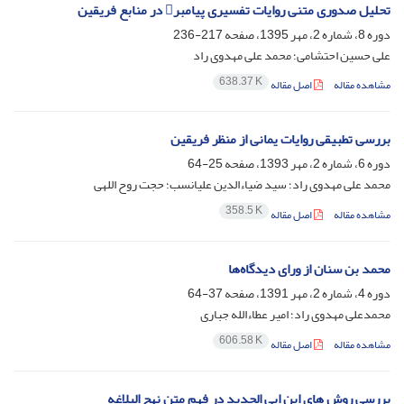
تحلیل صدوری متنی روایات تفسیری پیامبر در منابع فریقین
دوره 8، شماره 2، مهر 1395، صفحه
217-236
علی حسین احتشامی؛ محمد علی مهدوی راد
638.37 K
مشاهده مقاله
اصل مقاله
بررسی تطبیقی روایات یمانی از منظر فریقین
دوره 6، شماره 2، مهر 1393، صفحه
25-64
محمد علی مهدوی راد؛ سید ضیاءالدین علیانسب؛ حجت روح اللهی
358.5 K
مشاهده مقاله
اصل مقاله
محمد بن سنان از ورای دیدگاه‌ها
دوره 4، شماره 2، مهر 1391، صفحه
37-64
محمدعلی مهدوی راد؛ امیر عطاءالله جباری
606.58 K
مشاهده مقاله
اصل مقاله
بررسی روش های ابن ابی الحدید در فهم متن نهج البلاغه