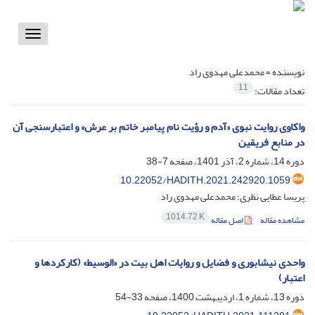
Toggle
vigation
نویسنده =
محمدعلی مهدوی راد
11
تعداد مقالات:
واکاوی روایت نبوی «آدم و رؤیت نام پیامبر خاتم بر عرش» و اعتبارسنجی آن
در منابع فریقین
دوره 14، شماره 2، آذر 1401، صفحه
7-38
10.22052/HADITH.2021.242920.1059
پریسا عطایی نظری؛ محمدعلی مهدوی راد
1014.72 K
مشاهده مقاله
اصل مقاله
واحدی نیشابوری و فضایل و روایات اهل بیت در «الوسیط» (کارکردها و
اعتبار)
دوره 13، شماره 1، اردیبهشت 1400، صفحه
33-54