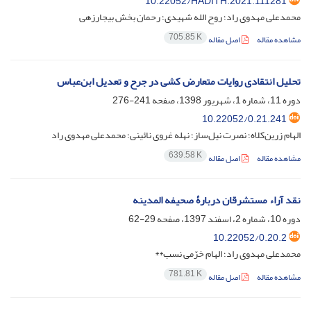
10.22052/HADITH.2021.111281
محمدعلی مهدوی راد؛ روح الله شهیدی؛ رحمان بخش بیجارزهی
705.85 K
مشاهده مقاله
اصل مقاله
تحلیل انتقادی روایات متعارض کشی در جرح و تعدیل ابن‌عباس
دوره 11، شماره 1، شهریور 1398، صفحه
241-276
10.22052/0.21.241
الهام زرین‌کلاه؛ نصرت نیل‌ساز؛ نهله غروی نائینی؛ محمدعلی مهدوی راد
639.58 K
مشاهده مقاله
اصل مقاله
نقد آراء مستشرقان دربارۀ صحیفه المدینه
دوره 10، شماره 2، اسفند 1397، صفحه
29-62
10.22052/0.20.2
محمدعلی مهدوی راد؛ الهام خرّمی نسب**
781.81 K
مشاهده مقاله
اصل مقاله