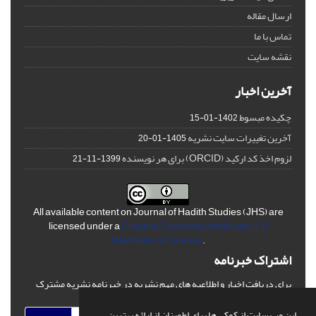
ارسال مقاله
تماس با ما
نقشه سایت
آخرین اخبار
چکیده مبسوط
1402-01-15
آخرین تغییرات سایت نشریه
1405-01-20
لزوم اخذ کد ارکید (ORCID) برای هر نویسنده
1399-11-21
All available content on Journal of Hadith Studies (JHS) are
licensed under a
Creative Commons Attribution 4.0
International License
.
اشتراک خبرنامه
برای دریافت اخبار و اطلاعیه های مهم نشریه در خبرنامه نشریه مشترک
شوید.
این وب سایت از کوکی ها برای اطمینان از ارائه بهترین